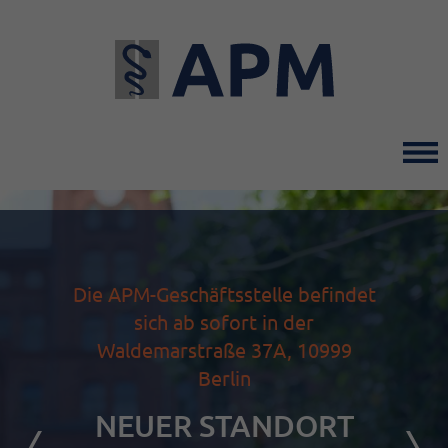
Direkt
zum
Inhalt
Die APM-Geschäftsstelle befindet
sich ab sofort in der
Waldemarstraße 37A, 10999
Berlin
NEUER STANDORT