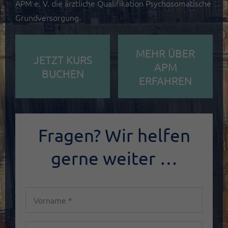
APM e. V. die ärztliche Qualifikation Psychosomatische
Grundversorgung.
MEHR ÜBER
JETZT KURS
APM
BUCHEN
ERFAHREN
Fragen? Wir helfen
gerne weiter …
Vorname
*