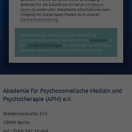
jederzeit für die Zukunft per E-Mail an
info@apm-
berlin.de
widerrufen. Detaillierte Informationen zum
Umgang mit Nutzerdaten findest du in unserer
Datenschutzerklärung
.
Dieses Formular ist durch Google reCAPTCHA
geschützt. Bitte stimmen Sie dem Eintrag
Statistiken
in
den
Cookie-Einstellungen
zu, um Google reCAPTCHA zu
aktivieren und das Formular absenden zu können.
Akademie für Psychosomatische Medizin und
Psychotherapie (APM) e.V.
Waldemarstraße 37A
10999 Berlin
Tel.:
(030) 397 18 464